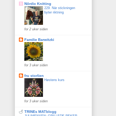
Nördic Knitting
229. När stickningen
byter riktning
for 2 uker siden
Familie Barwitzki
for 3 uker siden
fru storlien
Høstens kurs
for 3 uker siden
TRINEs MATblogg
JULIMENYEN; GRILLEDE REKER,