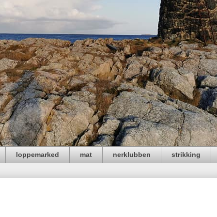
loppemarked
mat
nerklubben
strikking