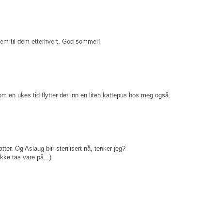
jem til dem etterhvert. God sommer!
 om en ukes tid flytter det inn en liten kattepus hos meg også.
tter. Og Aslaug blir sterilisert nå, tenker jeg?
kke tas vare på...)