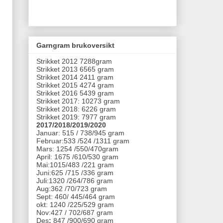
Garngram brukoversikt
Strikket 2012 7288gram
Strikket 2013 6565 gram
Strikket 2014 2411 gram
Strikket 2015 4274 gram
Strikket 2016 5439 gram
Strikket 2017: 10273 gram
Strikket 2018: 6226 gram
Strikket 2019: 7977 gram
2017/2018/2019/2020
Januar: 515 / 738/945 gram
Februar:533 /524 /1311 gram
Mars: 1254 /550/470gram
April: 1675 /610/530 gram
Mai:1015/483 /221 gram
Juni:625 /715 /336 gram
Juli:1320 /264/786 gram
Aug:362 /70/723 gram
Sept: 460/ 445/464 gram
okt: 1240 /225/529 gram
Nov:427 / 702/687 gram
Des
:
847 /900/690 gram