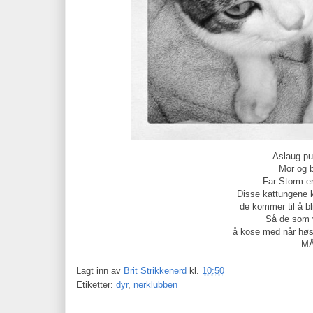
Aslaug pu
Mor og b
Far Storm er
Disse kattungene 
de kommer til å b
Så de som v
å kose med når høst
MÅ
Lagt inn av
Brit Strikkenerd
kl.
10:50
Etiketter:
dyr
,
nerklubben